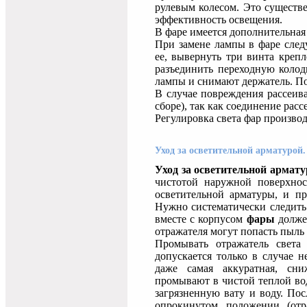
рулевым колесом. Это существ
эффективность освещения.
В фаре имеется дополнительная
При замене лампы в фаре след
ее, вывернуть три винта крепл
разъединить переходную коло
лампы и снимают держатель. По
В случае повреждения рассеива
сборе), так как соединение рас
Регулировка света фар произво
Уход за осветительной арматурой.
Уход за осветительной армату
чистотой наружной поверхнос
осветительной арматуры, и пр
Нужно систематически следить
вместе с корпусом
фары
должен
отражателя могут попасть пыль 
Промывать отражатель света
допускается только в случае 
даже самая аккуратная, сни
промывают в чистой теплой во
загрязненную вату и воду. По
опрокинутом положении (отр