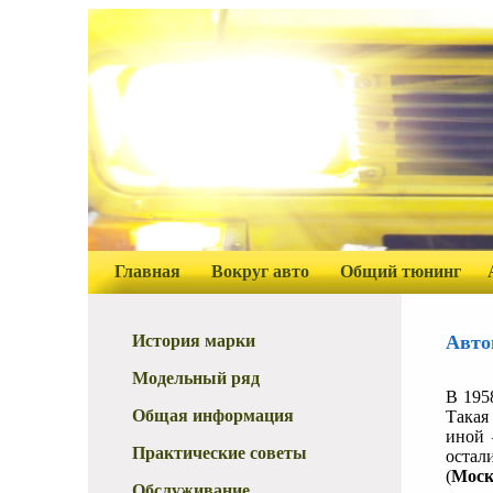
Главная
Вокруг авто
Общий тюнинг
История марки
Авто
Модельный ряд
В 195
Общая информация
Такая
иной 
Практические советы
оста
(
Моск
Обслуживание