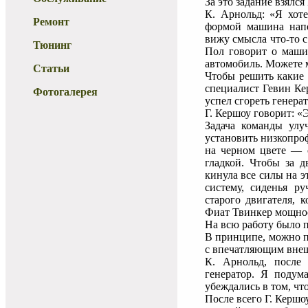
За это задание взял
К. Арнольд: «Я хоте
Ремонт
формой машина напо
вижу смысла что-то 
Тюнинг
Пол говорит о маши
автомобиль. Можете 
Статьи
Чтобы решить какие 
специалист Гевин Кер
Фотогалерея
успел сгореть генера
Г. Кершоу говорит: «Э
Задача команды улу
установить низкопро
на черном цвете — 
гладкой. Чтобы за д
кинула все силы на 
систему, сиденья р
старого двигателя, 
Фиат Твинкер мощнос
На всю работу было п
В принципе, можно пр
с впечатляющим вне
К. Арнольд, после 
генератор. Я подум
убеждались в том, чт
После всего Г. Кершо