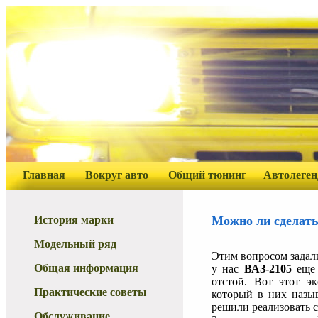
Главная
Вокруг авто
Общий тюнинг
Автолеге
История марки
Можно ли сделать
Модельный ряд
Этим вопросом задал
Общая информация
у нас
ВАЗ-2105
еще 
отстой. Вот этот э
Практические советы
который в них назыв
решили реализовать 
Обслуживание