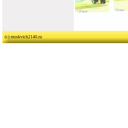
(c) moskvich2140.ru