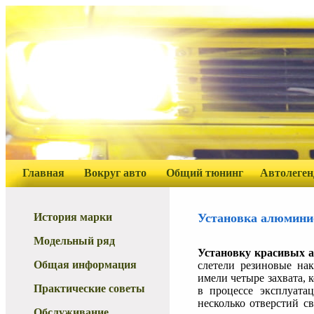
Главная
Вокруг авто
Общий тюнинг
Автолеге
История марки
Установка алюмини
Модельный ряд
Установку красивых 
Общая информация
слетели резиновые на
имели четыре захвата, 
Практические советы
в процессе эксплуата
несколько отверстий с
Обслуживание