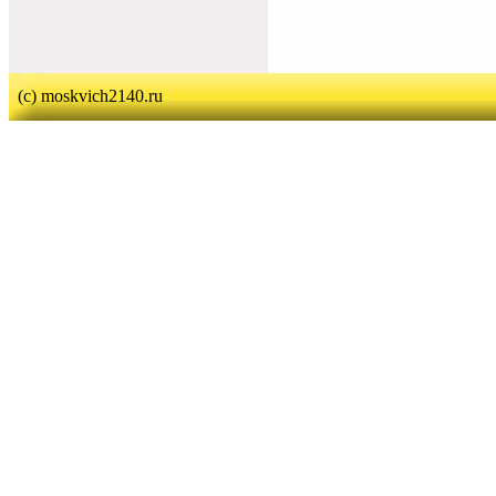
(c) moskvich2140.ru