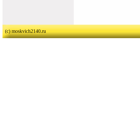
(c) moskvich2140.ru