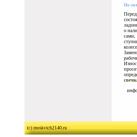
По си
Перед
состо
ладон
о нал
сами,
ступи
колесе
Замен
рабоч
Износ
проси
опред
свечк
инф
(c) moskvich2140.ru