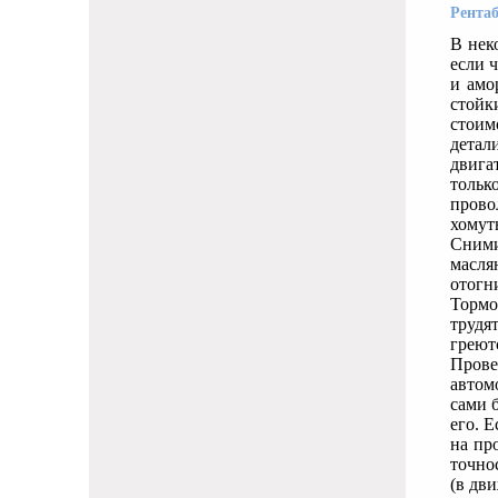
Рента
В нек
если ч
и амо
стойк
стоим
детал
двига
тольк
прово
хомут
Сними
масля
отогн
Тормо
трудя
греютс
Прове
автом
сами 
его. 
на пр
точно
(в дви