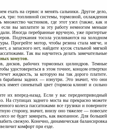
чем ехать на сервис и менять сальники. Другое дело,
ться, три: топливной системы, тормозной, охлаждения
множество частников, где этот узел (также, как и
 если вы заплатите за эту работу немногим меньше
гадали. Иногда перебранные вручную, уже притертые
теров. Подтекания тосола усиливаются на холодном
ры. Прогрейте мотор, чтобы резина стала мягче, и
ет, а запасного нет, найдите кусок стальной мягкой
ассатижами. Так вы научитесь делать замечательные
ных хомутов
.
ов, дисков, рабочих тормозных цилиндров. Темные
тобы удостовериться в этом точнее, концом отвертки
течет жидкость, за которую вы так дорого платите.
а барабаны задних — изнутри. Это значит, что они
диск имеет синеватый цвет (тормоза клинят и сильно
ите их вперед-назад. Если у вас переднеприводный
но. На ступицах заднего моста вы прекрасно можете
ченного колеса пассатижами все грузики и поверните
атную сторону, значит, внизу оно тяжелее — повесьте
лесо не будет замирать, как вкопанное. Для большей
набить свежую. Конечно, динамическая балансировка
увеличит комфорт при езде.