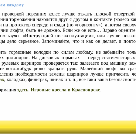
лам каждому
 проверкой передних колес лучше отжать плоской отверткой
яния торможения находятся друг с другом в контакте (колесо к
и на протектор спереди и сзади (по «горизонту»), а потом сверх
ичии люфта, быть не должно. Если же он есть… Здраво оцените
 пользуясь «Инструкцией по эксплуатации», или лучше позв
цы дело серьезное. Запоминайте, что и как он делает, и повт
.
ить тормозные колодки по силам любому, не забывайте тол
их цилиндров. На дисковых тормозах — перед снятием старых
 рулевых шарниров проверяется так: залезаете под машину, з
те кого-нибудь резко вращать руль. Малейший люфт вы сразу
еления необходимости замены шарниров лучше пригласить че
ах
, колодках, фильтрах, шинах и т. п., все таки ваша безопасност
ормация
здесь
.
Игровые кресла в Красноярске
.