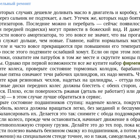
бельный ремонт
оторых случаях дешевле доливать масло в двигатель и коробку, 
ерез сальник не подтекает, а льет. Утечек же, которых надо боя
ртизаторов. Последние можно и перебрать — сейчас появилось 
и передней подвески) могут привести в божеский вид. И даже
ости нового амортизатора, то это вовсе не значит, что вы про
и служат дольше, чем новые. Главное, найти нормальных мас
теле и часто вовсе прекращаются при повышении его температу
о после этого подтяните ослабший хомут. Если он при этом лопн
локи, охватите им патрубок в том же месте и скрутите концы п
ы. Однако при первой возможности все же купите набор
фирмен
те колеса, проверьте состояние тормозных колодок, барабан
ные пятна означают течи рабочих цилиндров, их надо менять. Ч
ите края резиновых чехлов, надетых на цилиндры, - оттуда по
зные диски передних колес должны блестеть с обеих сторон, 
тся. Плохо, если поверхность ржавая (деталь не работает) или 
я) — в этом случае лучше обратиться в сервис.
рьте состояние подшипников ступиц: наденьте колеса, покрут
обиль, колеса должны вращаться легко, без заеданий и бесшум
балансировать их. Делается это так: снимите с обода поддомкра
Если колесо, прежде чем остановиться, начинает движение в обр
отивоположную сторону грузик. Делайте это до тех пор, пока ко
сти полезно вымыть бензином смазку из подшипников, а потом 
жении) на специальном стенде точнее, но и такая, самодельная, 