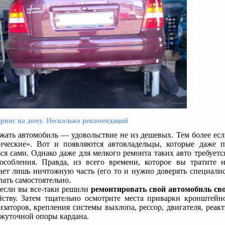
рвис на дому. Несколько рекомендаций
жать автомобиль — удовольствие не из дешевых. Тем более есл
ические». Вот и появляются автовладельцы, которые даже 
ься сами. Однако даже для мелкого ремонта таких авто требует
особления. Правда, из всего времени, которое вы тратите 
ает лишь ничтожную часть (его то и нужно доверять специалис
лать самостоятельно.
 если вы все-таки решили
ремонтировать свой автомобиль св
йству. Затем тщательно осмотрите места приварки кронштейн
изаторов, крепления системы выхлопа, рессор, двигателя, реак
жуточной опоры кардана.