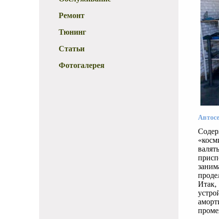
Ремонт
Тюнинг
Статьи
Фотогалерея
Автосе
Содер
«косм
валят
присп
заним
проде
Итак,
устро
аморт
проме