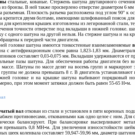
ны
стальные, кованые. Стержень шатуна двутаврового сечения
а из бронзы. В ней также просверлено отверстие диаметром 6 м
а разъемная. Плоскость разъема расположена под углом 90° к о
а крепится двумя болтами, имеющими шлифованный поясок для
ки для крепления крышек изготовлены из легированной стали, т
ечения точности отверстие под вкладыши в нижней головке. ша
у с одного шатуна на другой нельзя. На стержне шатуна и на 
обращены к передней части двигателя.
ней головке шатуна имеются тонкостенные взаимозаменяемые
на с антифрикционным слоем равна 1,823-1,83 мм. Диаметра
пников составляет 0,03-0,075 мм. Вкладыши удерживаются от пр
альные пазы шатуна. Для обеспечения работы двигателя без 
 массе. Шатуны по массе делят на восемь групп и маркируют 
 группы не должна превышать 8 г. В двигатель устанавливают 
жней головке и на крышке шатуна выбивают порядковый ном
мерно, при этом момент затяжки должен быть равен 55-65 Н•м.
вал
чатый вал
откован из стали и установлен в пяти коренных по
набжен противовесами, откованными как одно целое с ним. Для 
ически балансируют. При балансировке высверливают мета
н превышать 0,8 МН•м. Для увеличения износостойкости шейк
ных шеек коленвала составляет 59,947-59,96 мм, диаметр шатунн