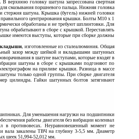
. В верхнюю головку шатуна запрессована свертная
м для смазывания поршневого пальца. Нижняя головка
си стержня шатуна. Крышка (бугель) нижней головки
 правильного центрирования крышки. Болты М10 х 1
ермически обработаны и не требуют шплинтовки. Для
туна обрабатывают в сборе с крышкой. Переставлять
крышке имеются выступы, которые при сборке должны
вкладыши
, изготовленные из сталеалюминия. Общая
льный зазор между шейкой и вкладышами шатунных
оворачивания в шатуне выступами, которые входят в
вибрации шатуны в сборе с крышками подгоняют по
электрографом на приливе крышки. Разница в массе
шатуны только одной группы. При сборке двигателя
ер цилиндра. Гайки шатунных болтов затягивают
дшипниках. Для уменьшения нагрузки на подшипники
обеспечения работы двигателя без вибрации коленвал
лл в противовесах. Неуравновешенный момент не
и вала закалены ТВЧ на глубину 3-5,5 мм. Диаметр
ых шеек 51,994-52,012 мм.