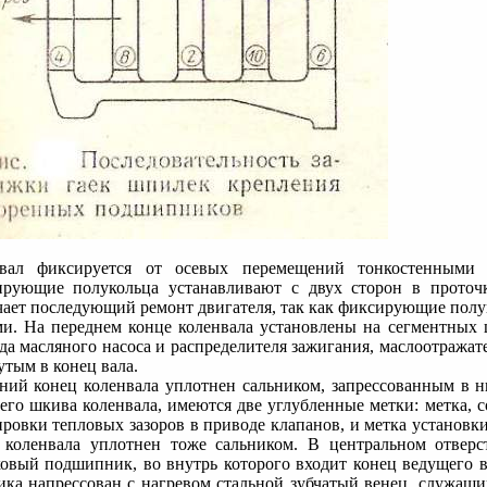
вал фиксируется от осевых перемещений тонкостенными б
рующие полукольца устанавливают с двух сторон в проточ
чает последующий ремонт двигателя, так как фиксирующие полук
и. На переднем конце коленвала установлены на сегментных 
да масляного насоса и распределителя зажигания, маслоотражат
утым в конец вала.
ний конец коленвала уплотнен сальником, запрессованным в
его шкива коленвала, имеются две углубленные метки: метка,
ировки тепловых зазоров в приводе клапанов, и метка установк
 коленвала уплотнен тоже сальником. В центральном отверс
овый подшипник, во внутрь которого входит конец ведущего в
ика напрессован с нагревом стальной зубчатый венец, служащий