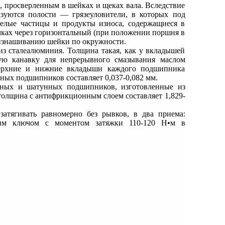
 просверленным в шейках и щеках вала. Вследствие
зуются полости — грязеуловители, в которых под
желые частицы и продукты износа, содержащиеся в
чках через горизонтальный (при положении поршня в
 изнашиванию шейки по окружности.
з сталеалюминия. Толщина такая, как у вкладышей
ю канавку для непрерывного смазывания маслом
Верхние и нижние вкладыши каждого подшипника
ых подшипников составляет 0,037-0,082 мм.
нных и шатунных подшипников, изготовленные из
толщина с антифрикционным слоем составляет 1,829-
.
тягивать равномерно без рывков, в два приема:
ким ключом с моментом затяжки 110-120 Н•м в