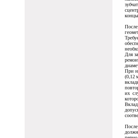
зубча
сцент
концы
После
геоме
Требу
обесп
необх
Для з
ремон
диамет
При н
(0,12
вклад
повто
их сл
котор
Вклад
допус
соотв
После
должн
перио