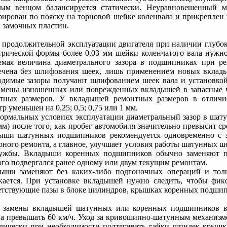
тым венцом балансируется статически. Неуравновешенный
рирован по пояску на торцовой шейке коленвала и прикреплен 
 замочных пластин.
 продолжительной эксплуатации двигателя при наличии глубо
трической формы более 0,03 мм шейки коленчатого вала нужн
емая величина диаметрального зазора в подшипниках при ре
ечена без шлифования шеек, лишь применением новых вклады
одимые зазоры получают шлифованием шеек вала и установкой
амены изношенных или поврежденных вкладышей в запасные ч
тных размеров. У вкладышей ремонтных размеров в отличи
р уменьшен на 0,25; 0,5; 0,75 или 1 мм.
ормальных условиях эксплуатации диаметральный зазор в шат
 мм) после того, как пробег автомобиля значительно превысит 
ыши шатунных подшипников рекомендуется одновременно с з
рного ремонта, а главное, улучшает условия работы шатунных ше
ужбы. Вкладыши коренных подшипников обычно заменяют пос
ого подвергался ранее одному или двум текущим ремонтам.
ыши заменяют без каких-либо подгоночных операций и толь
кается. При установке вкладышей нужно следить, чтобы фи
етствующие пазы в блоке цилиндров, крышках коренных подшип
 замены вкладышей шатунных или коренных подшипников в т
а превышать 60 км/ч. Уход за кривошипно-шатунным механизм
дически при необходимости подтягивать гайки шпилек крышк