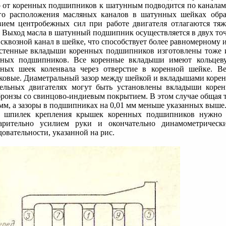
 от коренных подшипников к шатунным подводится по каналам,
го расположения масляных каналов в шатунных шейках обра
вием центробежных сил при работе двигателя отлагаются тя
. Выход масла в шатунный подшипник осуществляется в двух то
сквозной канал в шейке, что способствует более равномерному
стенные вкладыши коренных подшипников изготовлены тоже и
ных подшипников. Все коренные вкладыши имеют кольцеву
ных шеек коленвала через отверстие в коренной шейке. 
ковые. Диаметральный зазор между шейкой и вкладышами коренн
ельных двигателях могут быть установлены вкладыши коре
бронзы со свинцово-индиевым покрытием. В этом случае общая 
 мм, а зазоры в подшипниках на 0,01 мм меньше указанных выше
 шпилек крепления крышек коренных подшипников нужно за
арительно усилием руки и окончательно динамометричес
довательности, указанной на рис.