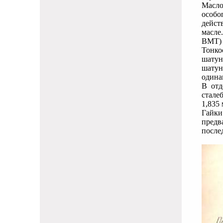
Масло
особо
дейст
масле
ВМТ) 
Тонко
шатун
шатун
одина
В отд
стале
1,835
Гайки
предв
после