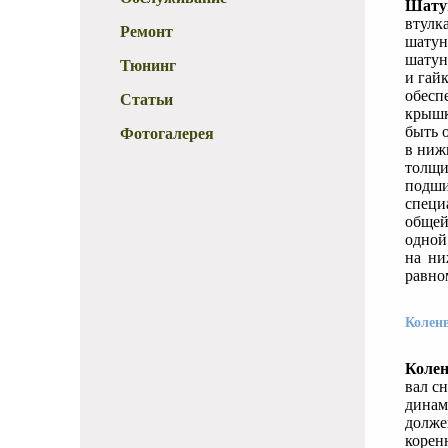
Шату
втулк
Ремонт
шатун
шатун
Тюнинг
и гай
обесп
Статьи
крышк
быть 
Фотогалерея
в ниж
толщи
подши
специ
общей
одной
на ни
равно
Колен
Колен
вал с
динам
долже
корен