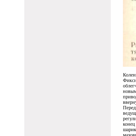
Колен
Фикси
облег
новым
приво
вверн
Перед
ведущ
регул
конец
шарик
махов