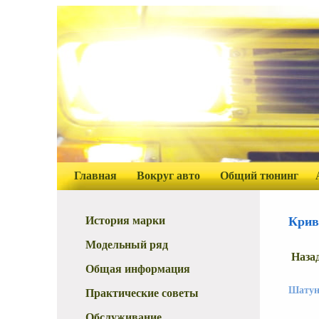
Главная
Вокруг авто
Общий тюнинг
История марки
Крив
Модельный ряд
Наза
Общая информация
Шату
Практические советы
Обслуживание