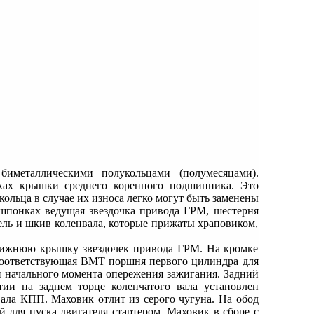
иметаллическими полукольцами (полумесяцами).
ках крышки среднего коренного подшипника. Это
ольца в случае их износа легко могут быть заменены
шпонках ведущая звездочка привода ГРМ, шестерня
ель и шкив коленвала, которые прижаты храповиком,
 нижнюю крышку звездочек привода ГРМ. На кромке
 соответствующая ВМТ поршня первого цилиндра для
и начального момента опережения зажигания. Задний
тии на заднем торце коленчатого вала установлен
ала КПП. Маховик отлит из серого чугуна. На обод
 для пуска двигателя стартером. Маховик в сборе с