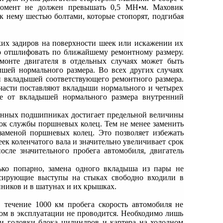
 момент не должен превышать 0,5 МН•м. Маховик
к нему шестью болтами, которые стопорят, подгибая
ких задиров на поверхности шеек или искажении их
о отшлифовать по ближайшему ремонтному размеру.
монте двигателя в отдельных случаях может быть
шей нормального размера. Во всех других случаях
 вкладышей соответствующего ремонтного размера.
асти поставляют вкладыши нормального и четырех
е от вкладышей нормального размера внутренний
унных подшипниках достигает предельной величины
срок службы поршневых колец. Тем не менее заменить
аменой поршневых колец. Это позволяет избежать
ек коленчатого вала и значительно увеличивает срок
ле значительного пробега автомобиля, двигатель
ко попарно, замена одного вкладыша из пары не
ксирующие выступы на стыках свободно входили в
ников и в шатунах и их крышках.
ечение 1000 км пробега скорость автомобиля не
ом в эксплуатации не проводится. Необходимо лишь
и головки блока цилиндров и картера на холодном