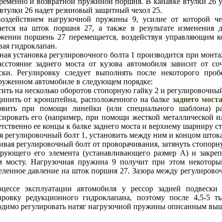
ременно и возвратной пружиной поршня. В канавке втулки 26 у
 втулки 26 надет резиновый защитный чехол 25.
оздействием нагрузочной пружины 9, усилие от которой ч
ается на шток поршня 27, а также в результате изменения 
жении поршень 27 перемещается, воздействуя управляющим к
вая гидроклапан.
ная установка регулировочного болта 1 производится при монт
асстояние заднего моста от кузова автомобиля зависит от со
ски. Регулировку следует выполнять после некоторого про
руженном автомобиле в следующем порядке:
тить на несколько оборотов стопорную гайку 2 и регулировочный
динить от кронштейна, расположенного на балке
заднего мост
овить при помощи линейки (или специального шаблона) ра
сировать его (например, при помощи жесткой металлической и
етственно ее концы к балке заднего моста и верхнему шарниру ст
я регулировочный болт 1, установить между ним и концом штока 
ивая регулировочный болт от проворачивания, затянуть стопорн
рующего его элемента (устанавливающего размер А) и закре
м мосту. Нагрузочная пружина 9 получит при этом некоторый
еленное давление на шток поршня 27. Зазора между регулирово
цессе эксплуатации автомобиля у рессор задней подвески
ировку редукционного гидроклапана, поэтому после 4,5-5 т
одимо регулировать натяг нагрузочной пружины описанным выш