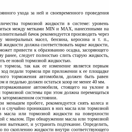
оянного ухода за ней и своевременного проведения
личества тормозной жидкости в системе: уровень
одиться между метками МIN и МАХ, нанесенными на
полнительный бачок рекомендуется производить через
 минеральных масел, бензина, керосина и т. п.,
 жидкости должна соответствовать мapкe жидкости,
 может привести к образованию осадка, засоряющего
му ранее, следует полностью слить старую жидкость,
ть ее новой тормозной жидкостью.
и тормоза, так как ее изменение является первым
 ход педали тормоза при приложении к ее площадке
вного торможения автомобиля, должен быть равен
м и педалью должен остаться зазор не менее 40 мм.
атормаживание автомобиля, стоящего на уклоне в
й тормозной системы при этом должна перемещаться
в заторможенном состоянии.
ри меньшем пробеге, рекомендуется снять колеса и
и и случайно проникших в них масла или тормозной
в масла или тормозной жидкости на поверхности
дой с мылом. При обнаружении масла или тормозной
ни вытекают, и устранить подтекание. Определить,
ко по скоплению жидкости внутри соответствующего