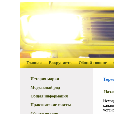
Главная
Вокруг авто
Общий тюнинг
История марки
Торм
Модельный ряд
Наза
Общая информация
Исход
Практические советы
канав
устан
Обслуживание