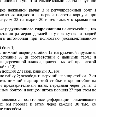
становлено уплотнительное кольцо 22. На наружной
ерез нажимной рычаг 3 и регулировочный болт 1
давления жидкости в первой полости корпуса при
онусом 32 на шарик 20 и тем самым открывая или
аже
редукционного гидроклапана
на автомобиль, так
четания размеров деталей и узлов кузова и задней
бега автомобиля при полностью укомплектованном
 болт 1;
а
, нижний шарнир стойки 12 нагрузочной пружины;
сстояние А (в соответствии с данными табл.) и
ли деревянной планки, привязав мягкой проволокой
ойки 12);
поршня 27 зазор, равный 0,1 мм;
ую гайку 2; освободить верхний шарнир стойки 12 от
пить нижний шарнир этой стойки в кронштейне на
 предварительный натяг, передавая через рычаг 3
чным болтом и концом штока поршня 27 при этом не
 появляются остаточные деформации, изменяющие
ыс. км пробега и затем через каждые 30 тыс. км
е способом.