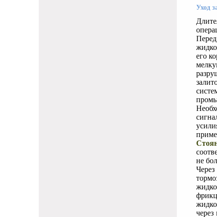
Уход з
Длите
опера
Перед
жидко
его к
мелку
разру
залит
систе
промы
Необх
сигна
усили
приме
Стоян
соотв
не бо
Через
тормо
жидко
фрикц
жидко
через