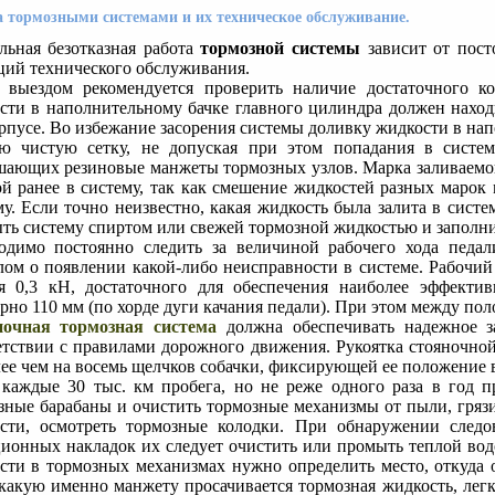
а тормозными системами и их техническое обслуживание.
льная безотказная работа
тормозной системы
зависит от пост
ций технического обслуживания.
 выездом рекомендуется проверить наличие достаточного ко
сти в наполнительному бачке главного цилиндра должен нах
орпусе. Во избежание засорения системы доливку жидкости в на
ю чистую сетку, не допуская при этом попадания в систему
шающих резиновые манжеты тормозных узлов. Марка заливаемой
ой ранее в систему, так как смешение жидкостей разных марок
му. Если точно неизвестно, какая жидкость была залита в систе
ть систему спиртом или свежей тормозной жидкостью и заполни
одимо постоянно следить за величиной рабочего хода педал
лом о появлении какой-либо неисправности в системе. Рабочий
я 0,3 кН, достаточного для обеспечения наиболее эффекти
рно 110 мм (по хорде дуги качания педали). При этом между поло
очная тормозная система
должна обеспечивать надежное з
етствии с правилами дорожного движения. Рукоятка стояночно
лее чем на восемь щелчков собачки, фиксирующей ее положение 
 каждые 30 тыс. км пробега, но не реже одного раза в год п
зные барабаны и очистить тормозные механизмы от пыли, гряз
сти, осмотреть тормозные колодки. При обнаружении следо
ионных накладок их следует очистить или промыть теплой во
сти в тормозных механизмах нужно определить место, откуда о
 какую именно манжету просачивается тормозная жидкость, лег