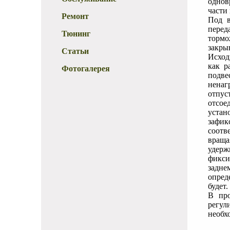
однов
части
Ремонт
Под в
перед
Тюнинг
тормо
закры
Статьи
Исход
как р
Фотогалерея
подве
ненаг
отпус
отсое
устан
зафик
соотв
враща
удерж
фикси
задне
опред
будет.
В про
регул
необх