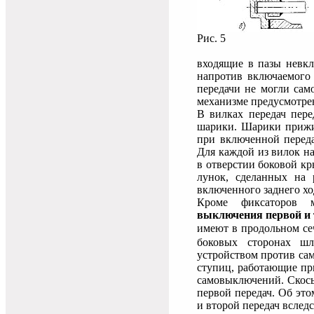
Рис. 5
входящие в пазы невк
напротив включаемого 
передачи не могли сам
механизме предусмотре
В вилках передач пер
шарики. Шарики прижим
при включенной переда
Для каждой из вилок н
в отверстии боковой кр
лунок, сделанных на 
включенного заднего хо
Кроме фиксаторов 
выключения первой и 
имеют в продольном се
боковых сторонах шл
устройством против са
ступиц, работающие пр
самовыключений. Скосы
первой передач. Об это
и второй передач вслед