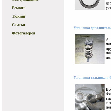
де
уст
Ремонт
Тюнинг
Статьи
Установка дополнител
Фотогалерея
А 
по
пр
но
пот
Установка сальника в
Вс
бо
ви
со
пон