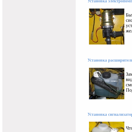
Установка электропомп
Бы
си
ус
жел
Установка расширител
За
ви
см
По
Установка сигнализат
Чт