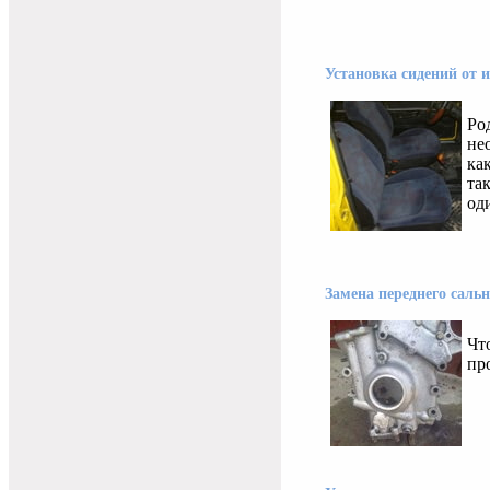
Установка сидений от 
Ро
не
ка
та
оди
Замена переднего саль
Чт
пр