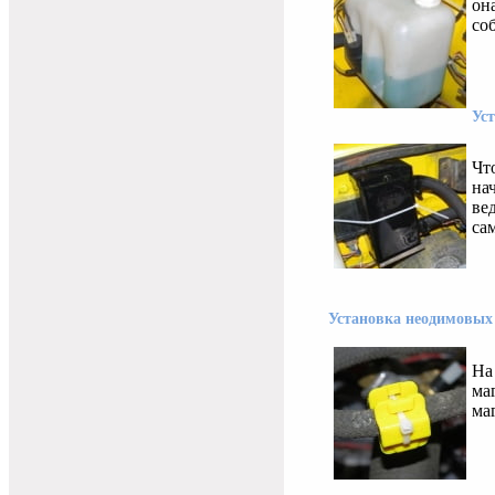
он
со
Ус
Чт
на
ве
са
Установка неодимовых
На
ма
ма