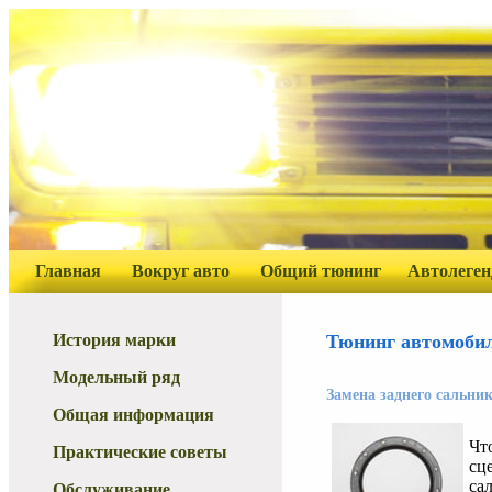
Главная
Вокруг авто
Общий тюнинг
Автолеге
История марки
Тюнинг автомоби
Модельный ряд
Замена заднего сальни
Общая информация
Чт
Практические советы
сц
са
Обслуживание